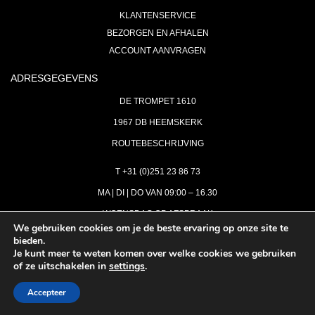
KLANTENSERVICE
BEZORGEN EN AFHALEN
ACCOUNT AANVRAGEN
ADRESGEGEVENS
DE TROMPET 1610
1967 DB HEEMSKERK
ROUTEBESCHRIJVING
T +31 (0)251 23 86 73
MA | DI | DO VAN 09:00 – 16.30
WOENSDAG OP AFSPRAAK
We gebruiken cookies om je de beste ervaring op onze site te
bieden.
VRIJDAG GESLOTEN
Je kunt meer te weten komen over welke cookies we gebruiken
INFO@ASTH.NL
of ze uitschakelen in
settings
.
Accepteer