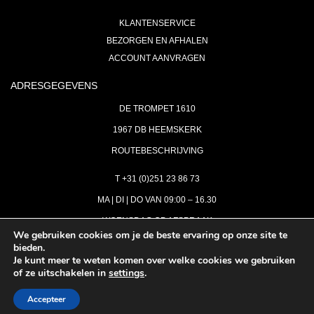
KLANTENSERVICE
BEZORGEN EN AFHALEN
ACCOUNT AANVRAGEN
ADRESGEGEVENS
DE TROMPET 1610
1967 DB HEEMSKERK
ROUTEBESCHRIJVING
T +31 (0)251 23 86 73
MA | DI | DO VAN 09:00 – 16.30
WOENSDAG OP AFSPRAAK
We gebruiken cookies om je de beste ervaring op onze site te
bieden.
VRIJDAG GESLOTEN
Je kunt meer te weten komen over welke cookies we gebruiken
INFO@ASTH.NL
of ze uitschakelen in
settings
.
Accepteer