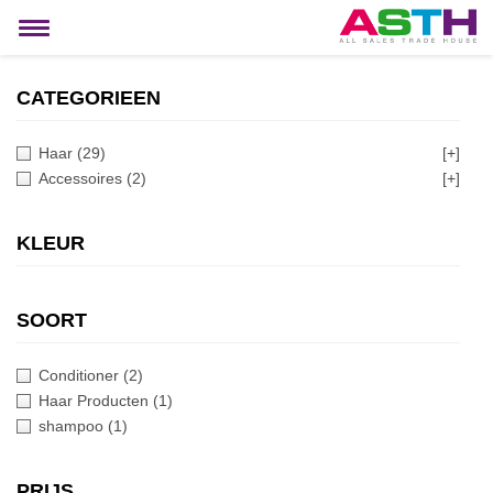
MIJN ACCOUNT
Toggle
navigation
CATEGORIEEN
Haar
(29)
[+]
Accessoires
(2)
[+]
KLEUR
SOORT
Conditioner
(2)
Haar Producten
(1)
shampoo
(1)
PRIJS