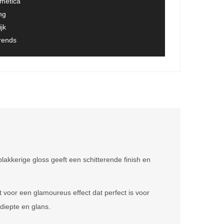
smetica
ng
jk
trends
akkerige gloss geeft een schitterende finish en
 voor een glamoureus effect dat perfect is voor
 diepte en glans.