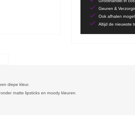
Groothandel in co
Geuren & Verzorgi
Ook afhalen mogeli
Altijd de nieuwste 
 een diepe kleur.
ronder matte lipsticks en moody kleuren.