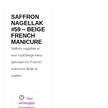
SAFFRON
NAGELLAK
#59 – BEIGE
FRENCH
MANICURE
Saffron nagellak in
een roze/beige kleur,
speciaal om French
manicure lijntje te
maken.
Aan
verlanglijst
toevoegen