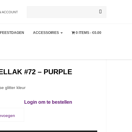
Zoeken
N ACCOUNT
FEESTDAGEN
ACCESSOIRES
0 ITEMS
€0.00
naar:
LLAK #72 – PURPLE
e glitter kleur
Login om te bestellen
oevoegen