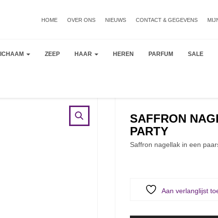
HOME
OVER ONS
NIEUWS
CONTACT & GEGEVENS
MIJ
LICHAAM
ZEEP
HAAR
HEREN
PARFUM
SALE
SAFFRON NAGE
PARTY
Saffron nagellak in een paars
Aan verlanglijst t