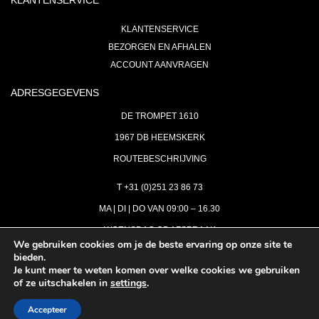
KLANTENSERVICE
KLANTENSERVICE
BEZORGEN EN AFHALEN
ACCOUNT AANVRAGEN
ADRESGEGEVENS
DE TROMPET 1610
1967 DB HEEMSKERK
ROUTEBESCHRIJVING
T +31 (0)251 23 86 73
MA | DI | DO VAN 09:00 – 16.30
WOENSDAG OP AFSPRAAK
We gebruiken cookies om je de beste ervaring op onze site te
bieden.
VRIJDAG GESLOTEN
Je kunt meer te weten komen over welke cookies we gebruiken
INFO@ASTH.NL
of ze uitschakelen in
settings
.
Accepteer