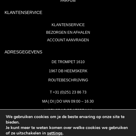
PARFUM
KLANTENSERVICE
KLANTENSERVICE
BEZORGEN EN AFHALEN
ACCOUNT AANVRAGEN
ADRESGEGEVENS
DE TROMPET 1610
1967 DB HEEMSKERK
ROUTEBESCHRIJVING
T +31 (0)251 23 86 73
MA | DI | DO VAN 09:00 – 16.30
WOENSDAG OP AFSPRAAK
We gebruiken cookies om je de beste ervaring op onze site te
bieden.
VRIJDAG GESLOTEN
Je kunt meer te weten komen over welke cookies we gebruiken
INFO@ASTH.NL
of ze uitschakelen in
settings
.