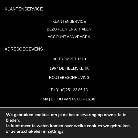
KLANTENSERVICE
KLANTENSERVICE
BEZORGEN EN AFHALEN
ACCOUNT AANVRAGEN
ADRESGEGEVENS
DE TROMPET 1610
1967 DB HEEMSKERK
ROUTEBESCHRIJVING
T +31 (0)251 23 86 73
MA | DI | DO VAN 09:00 – 16.30
WOENSDAG OP AFSPRAAK
We gebruiken cookies om je de beste ervaring op onze site te
bieden.
VRIJDAG GESLOTEN
Je kunt meer te weten komen over welke cookies we gebruiken
INFO@ASTH.NL
of ze uitschakelen in
settings
.