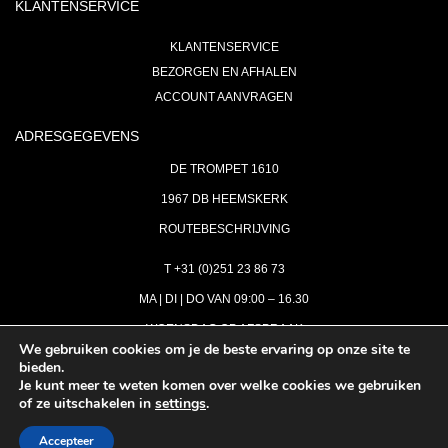
KLANTENSERVICE
KLANTENSERVICE
BEZORGEN EN AFHALEN
ACCOUNT AANVRAGEN
ADRESGEGEVENS
DE TROMPET 1610
1967 DB HEEMSKERK
ROUTEBESCHRIJVING
T +31 (0)251 23 86 73
MA | DI | DO VAN 09:00 – 16.30
WOENSDAG OP AFSPRAAK
We gebruiken cookies om je de beste ervaring op onze site te
bieden.
VRIJDAG GESLOTEN
Je kunt meer te weten komen over welke cookies we gebruiken
INFO@ASTH.NL
of ze uitschakelen in
settings
.
Accepteer